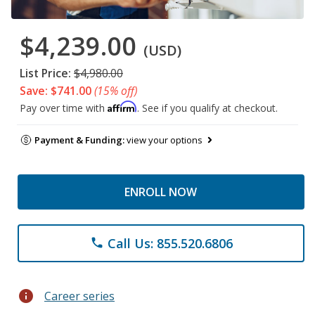
$4,239.00
(USD)
List Price:
$4,980.00
Save: $741.00
(15% off)
Affirm
Pay over time with
. See if you qualify at checkout.
Payment & Funding:
view your options
ENROLL NOW
Call Us: 855.520.6806
phone
info
Career series