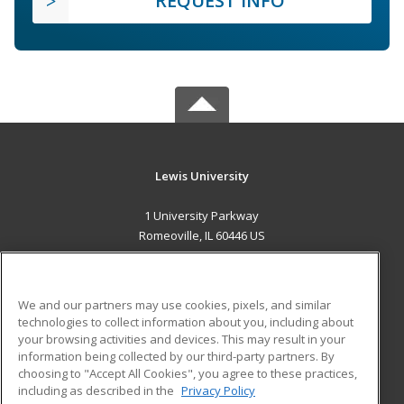
REQUEST INFO
Lewis University
1 University Parkway
Romeoville, IL 60446 US
MAIN CONTENT
Career Training
We and our partners may use cookies, pixels, and similar
technologies to collect information about you, including about
ADDITIONAL RESOURCES
your browsing activities and devices. This may result in your
information being collected by our third-party partners. By
Military
Student Blog
choosing to "Accept All Cookies", you agree to these practices,
Financial Assistance
including as described in the
Privacy Policy
Help