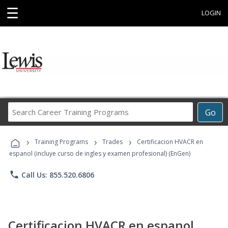
☰
LOGIN
Search
Go
Career
Training
›
›
›
Programs
Training Programs
Trades
Certificacion HVACR en
espanol (incluye curso de ingles y examen profesional) (EnGen)
phone
Call Us: 855.520.6806
Certificacion HVACR en espanol