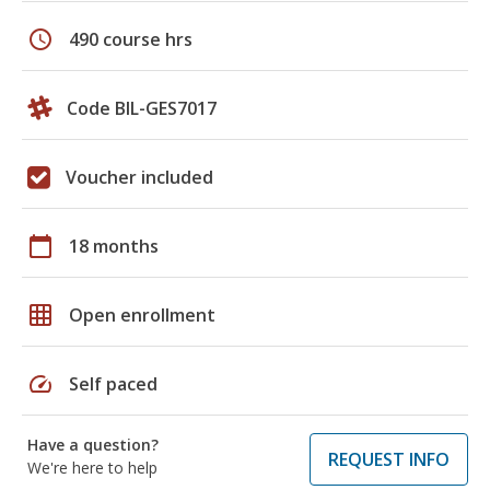
schedule
490 course hrs
Code BIL-GES7017
Voucher included
calendar_today
18 months
grid_on
Open enrollment
speed
Self paced
Have a question?
REQUEST INFO
We're here to help