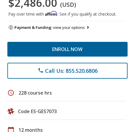
$2,486.00
(USD)
Affirm
Pay over time with
. See if you qualify at checkout.
Payment & Funding:
view your options
ENROLL NOW
Call Us: 855.520.6806
phone
schedule
228 course hrs
Code ES-GES7073
calendar_today
12 months