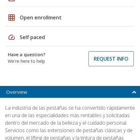
grid_on
Open enrollment
speed
Self paced
Have a question?
REQUEST INFO
We're here to help
Overview
La industria de las pestañas se ha convertido rápidamente
en una de las especialidades más rentables y solicitadas
dentro del mercado de la belleza y el cuidado personal.
Servicios como las extensiones de pestañas clásicas y de
volumen, el lifting de pestañas y la tintura de pestañas