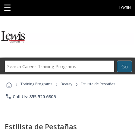
☰
LOGIN
Search
Go
Career
Training
›
›
›
Programs
Training Programs
Beauty
Estilista de Pestañas
phone
Call Us: 855.520.6806
Estilista de Pestañas