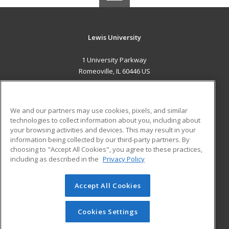
Lewis University
1 University Parkway
Romeoville, IL 60446 US
MAIN CONTENT
Career Training
We and our partners may use cookies, pixels, and similar
technologies to collect information about you, including about
ADDITIONAL RESOURCES
your browsing activities and devices. This may result in your
information being collected by our third-party partners. By
Military
Student Blog
choosing to "Accept All Cookies", you agree to these practices,
Financial Assistance
including as described in the
Privacy Policy
Help
Accept All Cookies
© 2026 ed2go, a division of Cengage Learning. All rights
reserved. The material on this site cannot be reproduced or
redistributed unless you have obtained prior written
Cookies Settings
permission from Cengage Learning.
Privacy Policy