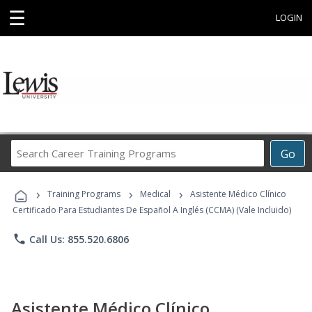
☰
LOGIN
Search
Go
Career
Training
›
›
›
Programs
Training Programs
Medical
Asistente Médico Clínico
Certificado Para Estudiantes De Español A Inglés (CCMA) (Vale Incluido)
phone
Call Us: 855.520.6806
Asistente Médico Clínico