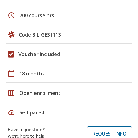
schedule
700 course hrs
Code BIL-GES1113
Voucher included
calendar_today
18 months
grid_on
Open enrollment
speed
Self paced
Have a question?
REQUEST INFO
We're here to help