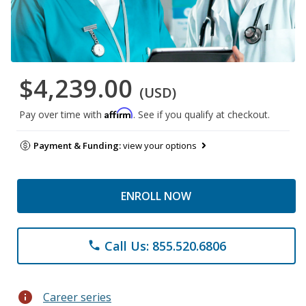
$4,239.00
(USD)
Affirm
Pay over time with
. See if you qualify at checkout.
Payment & Funding:
view your options
ENROLL NOW
Call Us: 855.520.6806
phone
info
Career series